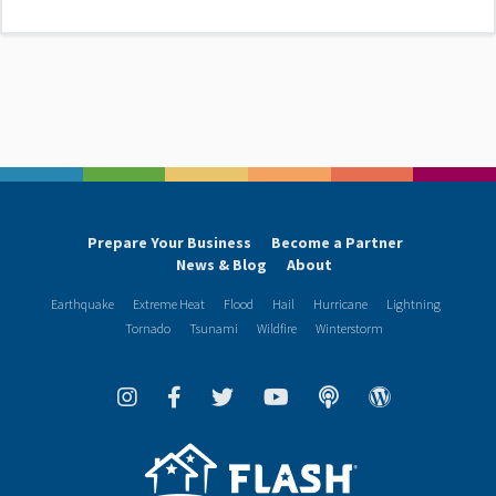
Prepare Your Business
Become a Partner
News & Blog
About
Earthquake
Extreme Heat
Flood
Hail
Hurricane
Lightning
Tornado
Tsunami
Wildfire
Winterstorm