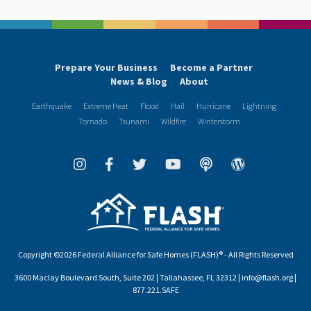
Prepare Your Business
Become a Partner
News & Blog
About
Earthquake
Extreme Heat
Flood
Hail
Hurricane
Lightning
Tornado
Tsunami
Wildfire
Winterstorm
Copyright ©2026 Federal Alliance for Safe Homes (FLASH)® - All Rights Reserved
3600 Maclay Boulevard South, Suite 202 | Tallahassee, FL 32312 | info@flash.org |
877.221.SAFE